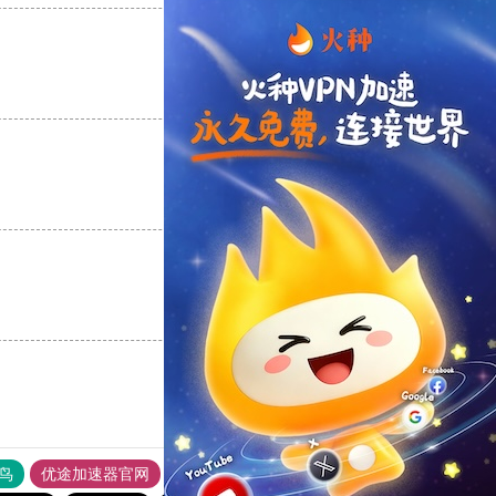
支持
[0]
反对
[0]
支持
[0]
反对
[0]
支持
[0]
反对
[0]
鸟
优途加速器官网
风驰加速器
旋风加速器
八戒看书