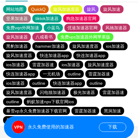
网站地图
QuickQ
旋风加速度器
旋风
旋风加速
坚果加速器
tiktok加速器
狗急加速器官网
免费vqn外网加速
小蓝鸟
优途加速器官网
风驰加速器
旋风加速器
八戒看书
免费vps加速器外网苹果版
黑豹加速器
hammer加速器
旋风加速度器
ios加速器
旋风加速度器
快连加速器app
快连加速器app
ios加速器
雷霆加器速
ios加速器
旋风加速度器
快连加速器app
一元机场
outline
雷霆加器速
ios加速器
outline
快连加速器app
outline
旋风加速度器
闪电猫加速器
极光加速器
雷霆加器速
outline
蚂蚁加速npv下载官网ios
暴雪vp永久免费加速器下载官网
雷霆加器速
黑洞加速
暴雪vp永久免费加速器下载官网
永久免费使用的加速器
下载
0.103430s