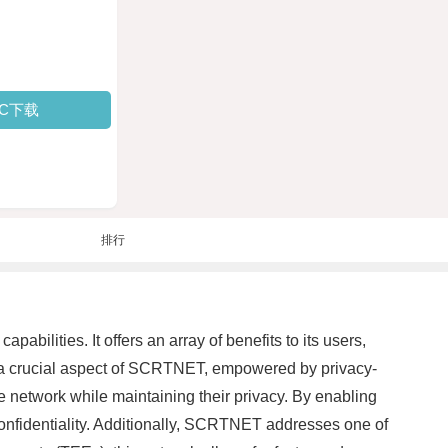
PC下载
排行
ilities. It offers an array of benefits to its users,
 is a crucial aspect of SCRTNET, empowered by privacy-
e network while maintaining their privacy. By enabling
confidentiality. Additionally, SCRTNET addresses one of