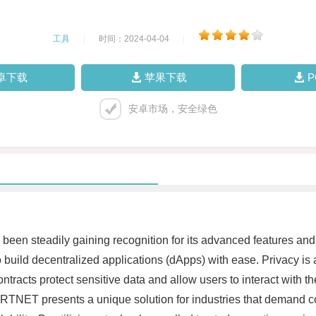
工具
|
时间：2024-04-04
|
卓下载
苹果下载
安卓市场，安全绿色
 steadily gaining recognition for its advanced features and capab
y to build decentralized applications (dApps) with ease. Privacy
racts protect sensitive data and allow users to interact with th
SCRTNET presents a unique solution for industries that demand 