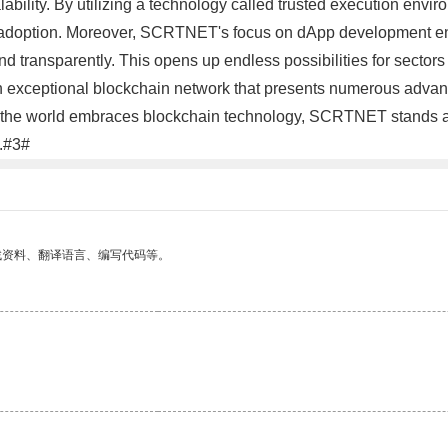
bility. By utilizing a technology called trusted execution envir
ead adoption. Moreover, SCRTNET's focus on dApp development en
nd transparently. This opens up endless possibilities for sector
xceptional blockchain network that presents numerous advantag
the world embraces blockchain technology, SCRTNET stands at th
n.#3#
找资料、翻译语言、编写代码等。