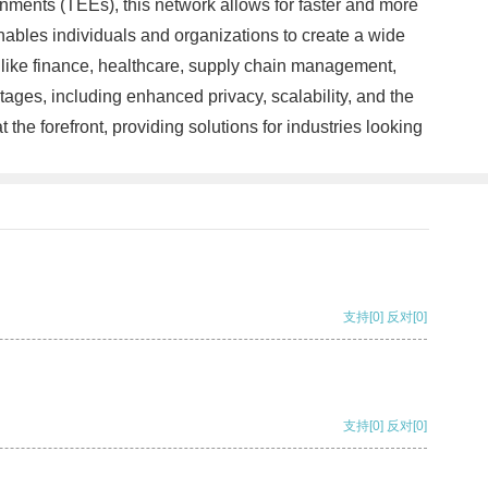
onments (TEEs), this network allows for faster and more
ables individuals and organizations to create a wide
s like finance, healthcare, supply chain management,
es, including enhanced privacy, scalability, and the
e forefront, providing solutions for industries looking
支持
[0]
反对
[0]
支持
[0]
反对
[0]