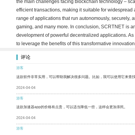
the main challenges facing blockchain technology – scala
efficient transactions, making it suitable for widespr
range of applications that run autonomously, securely, a
gaming, and many more. In conclusion, SCRTNET is an e
development of powerful decentralized applications. As 
to leverage the benefits of this transformative innovatio
评论
游客
这款软件非常实用，可以帮助我解决很多问题。比如，我可以使用它来查
2024-04-04
游客
这款加速器app的价格有点贵，可以适当降低一些，这样会更加亲民。
2024-04-04
游客