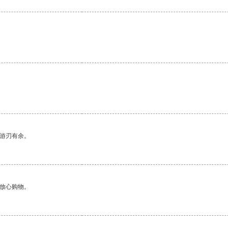
。
中游刃有余。
够放心购物。