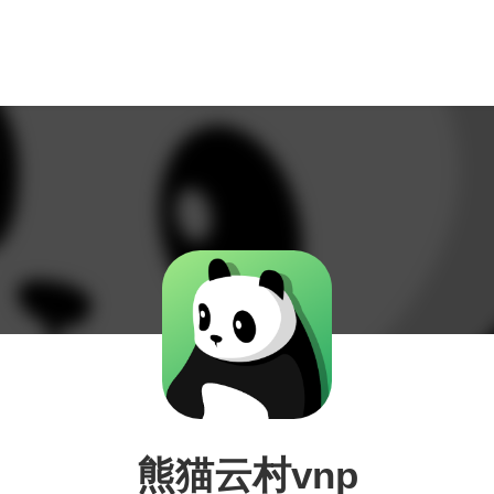
熊猫云村vnp