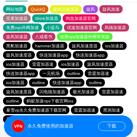
网站地图
QuickQ
旋风加速度器
旋风
旋风加速
坚果加速器
tiktok加速器
狗急加速器官网
免费vqn外网加速
小蓝鸟
优途加速器官网
风驰加速器
旋风加速器
八戒看书
免费vps加速器外网苹果版
黑豹加速器
hammer加速器
旋风加速度器
ios加速器
旋风加速度器
快连加速器app
快连加速器app
ios加速器
雷霆加器速
ios加速器
旋风加速度器
快连加速器app
一元机场
outline
雷霆加器速
ios加速器
outline
快连加速器app
outline
旋风加速度器
闪电猫加速器
极光加速器
雷霆加器速
outline
蚂蚁加速npv下载官网ios
暴雪vp永久免费加速器下载官网
雷霆加器速
黑洞加速
暴雪vp永久免费加速器下载官网
永久免费使用的加速器
下载
0.051848s