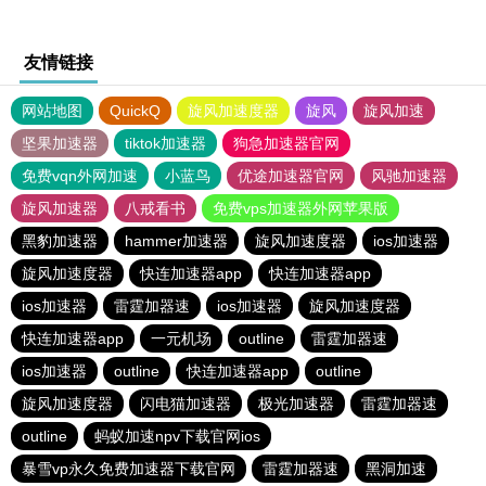
友情链接
网站地图
QuickQ
旋风加速度器
旋风
旋风加速
坚果加速器
tiktok加速器
狗急加速器官网
免费vqn外网加速
小蓝鸟
优途加速器官网
风驰加速器
旋风加速器
八戒看书
免费vps加速器外网苹果版
黑豹加速器
hammer加速器
旋风加速度器
ios加速器
旋风加速度器
快连加速器app
快连加速器app
ios加速器
雷霆加器速
ios加速器
旋风加速度器
快连加速器app
一元机场
outline
雷霆加器速
ios加速器
outline
快连加速器app
outline
旋风加速度器
闪电猫加速器
极光加速器
雷霆加器速
outline
蚂蚁加速npv下载官网ios
暴雪vp永久免费加速器下载官网
雷霆加器速
黑洞加速