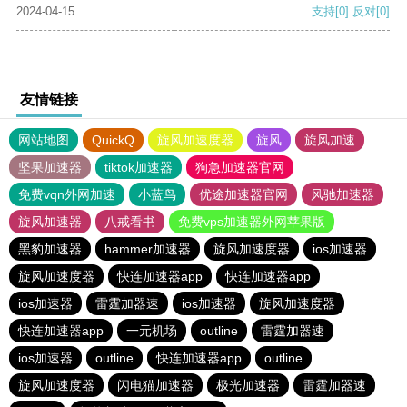
2024-04-15
支持
[0]
反对
[0]
友情链接
网站地图
QuickQ
旋风加速度器
旋风
旋风加速
坚果加速器
tiktok加速器
狗急加速器官网
免费vqn外网加速
小蓝鸟
优途加速器官网
风驰加速器
旋风加速器
八戒看书
免费vps加速器外网苹果版
黑豹加速器
hammer加速器
旋风加速度器
ios加速器
旋风加速度器
快连加速器app
快连加速器app
ios加速器
雷霆加器速
ios加速器
旋风加速度器
快连加速器app
一元机场
outline
雷霆加器速
ios加速器
outline
快连加速器app
outline
旋风加速度器
闪电猫加速器
极光加速器
雷霆加器速