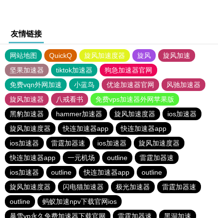
友情链接
网站地图
QuickQ
旋风加速度器
旋风
旋风加速
坚果加速器
tiktok加速器
狗急加速器官网
免费vqn外网加速
小蓝鸟
优途加速器官网
风驰加速器
旋风加速器
八戒看书
免费vps加速器外网苹果版
黑豹加速器
hammer加速器
旋风加速度器
ios加速器
旋风加速度器
快连加速器app
快连加速器app
ios加速器
雷霆加器速
ios加速器
旋风加速度器
快连加速器app
一元机场
outline
雷霆加器速
ios加速器
outline
快连加速器app
outline
旋风加速度器
闪电猫加速器
极光加速器
雷霆加器速
outline
蚂蚁加速npv下载官网ios
暴雪vp永久免费加速器下载官网
雷霆加器速
黑洞加速