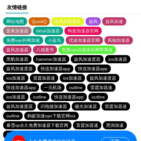
友情链接
网站地图
QuickQ
旋风加速度器
旋风
旋风加速
坚果加速器
tiktok加速器
狗急加速器官网
免费vqn外网加速
小蓝鸟
优途加速器官网
风驰加速器
旋风加速器
八戒看书
免费vps加速器外网苹果版
黑豹加速器
hammer加速器
旋风加速度器
ios加速器
旋风加速度器
快连加速器app
快连加速器app
ios加速器
雷霆加器速
ios加速器
旋风加速度器
快连加速器app
一元机场
outline
雷霆加器速
ios加速器
outline
快连加速器app
outline
旋风加速度器
闪电猫加速器
极光加速器
雷霆加器速
outline
蚂蚁加速npv下载官网ios
暴雪vp永久免费加速器下载官网
雷霆加器速
黑洞加速
暴雪vp永久免费加速器下载官网