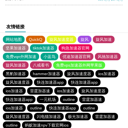
友情链接
网站地图
QuickQ
旋风加速度器
旋风
旋风加速
坚果加速器
tiktok加速器
狗急加速器官网
免费vqn外网加速
小蓝鸟
优途加速器官网
风驰加速器
旋风加速器
八戒看书
免费vps加速器外网苹果版
黑豹加速器
hammer加速器
旋风加速度器
ios加速器
旋风加速度器
快连加速器app
快连加速器app
ios加速器
雷霆加器速
ios加速器
旋风加速度器
快连加速器app
一元机场
outline
雷霆加器速
ios加速器
outline
快连加速器app
outline
旋风加速度器
闪电猫加速器
极光加速器
雷霆加器速
outline
蚂蚁加速npv下载官网ios