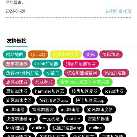
区的线路。
2024-04-28
支持
[0]
反对
[0]
友情链接
网站地图
QuickQ
旋风加速度器
旋风
旋风加速
坚果加速器
tiktok加速器
狗急加速器官网
免费vqn外网加速
小蓝鸟
优途加速器官网
风驰加速器
旋风加速器
八戒看书
免费vps加速器外网苹果版
黑豹加速器
hammer加速器
旋风加速度器
ios加速器
旋风加速度器
快连加速器app
快连加速器app
ios加速器
雷霆加器速
ios加速器
旋风加速度器
快连加速器app
一元机场
outline
雷霆加器速
ios加速器
outline
快连加速器app
outline