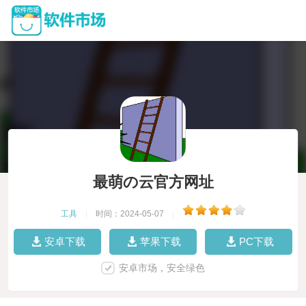
最萌の云官方网址
工具
|
时间：2024-05-07
|
安卓下载
苹果下载
PC下载
安卓市场，安全绿色