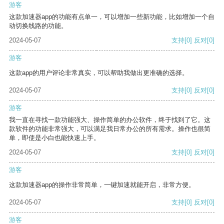
游客
这款加速器app的功能有点单一，可以增加一些新功能，比如增加一个自
动切换线路的功能。
2024-05-07
支持
[0]
反对
[0]
游客
这款app的用户评论非常真实，可以帮助我做出更准确的选择。
2024-05-07
支持
[0]
反对
[0]
游客
我一直在寻找一款功能强大、操作简单的办公软件，终于找到了它。这
款软件的功能非常强大，可以满足我日常办公的所有需求。操作也很简
单，即使是小白也能快速上手。
2024-05-07
支持
[0]
反对
[0]
游客
这款加速器app的操作非常简单，一键加速就能开启，非常方便。
2024-05-07
支持
[0]
反对
[0]
游客