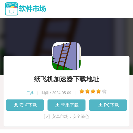
纸飞机加速器下载地址
工具
|
时间：2024-05-09
|
安卓下载
苹果下载
PC下载
安卓市场，安全绿色