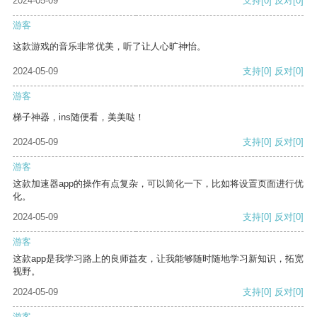
2024-05-09
支持
[0]
反对
[0]
游客
这款游戏的音乐非常优美，听了让人心旷神怡。
2024-05-09
支持
[0]
反对
[0]
游客
梯子神器，ins随便看，美美哒！
2024-05-09
支持
[0]
反对
[0]
游客
这款加速器app的操作有点复杂，可以简化一下，比如将设置页面进行优
化。
2024-05-09
支持
[0]
反对
[0]
游客
这款app是我学习路上的良师益友，让我能够随时随地学习新知识，拓宽
视野。
2024-05-09
支持
[0]
反对
[0]
游客