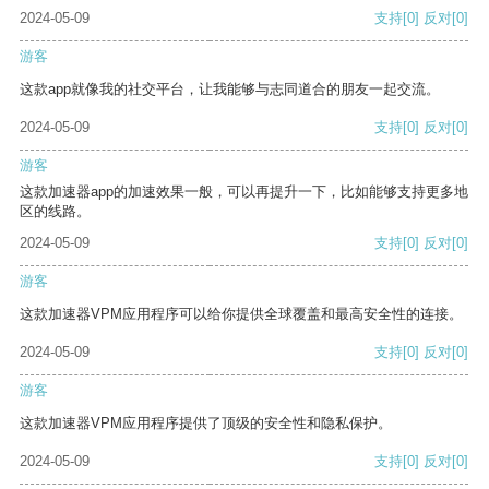
2024-05-09
支持
[0]
反对
[0]
游客
这款app就像我的社交平台，让我能够与志同道合的朋友一起交流。
2024-05-09
支持
[0]
反对
[0]
游客
这款加速器app的加速效果一般，可以再提升一下，比如能够支持更多地
区的线路。
2024-05-09
支持
[0]
反对
[0]
游客
这款加速器VPM应用程序可以给你提供全球覆盖和最高安全性的连接。
2024-05-09
支持
[0]
反对
[0]
游客
这款加速器VPM应用程序提供了顶级的安全性和隐私保护。
2024-05-09
支持
[0]
反对
[0]