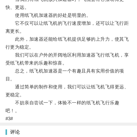
快、更远。
使用纸飞机加速器的好处是明显的。
它不仅可以让纸飞机的飞行速度增加，还可以让飞行距
离更长。
此外，加速器还能给纸飞机提供足够的上升力，使其飞
行更为稳定。
我们可以在户外的开阔地区利用加速器飞行纸飞机，享
受纸飞机带来的乐趣和惊喜。
总之，纸飞机加速器是一个有趣且具有实用价值的项
目。
通过简单的制作和使用，我们可以让纸飞机飞得更远、
更稳定。
不妨亲自尝试一下，体验不一样的纸飞机飞行乐趣
吧！。
#3#
评论