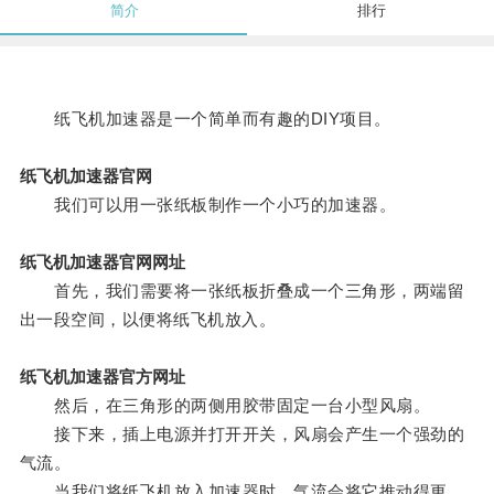
简介
排行
纸飞机加速器是一个简单而有趣的DIY项目。
纸飞机加速器官网
我们可以用一张纸板制作一个小巧的加速器。
纸飞机加速器官网网址
首先，我们需要将一张纸板折叠成一个三角形，两端留
出一段空间，以便将纸飞机放入。
纸飞机加速器官方网址
然后，在三角形的两侧用胶带固定一台小型风扇。
接下来，插上电源并打开开关，风扇会产生一个强劲的
气流。
当我们将纸飞机放入加速器时，气流会将它推动得更