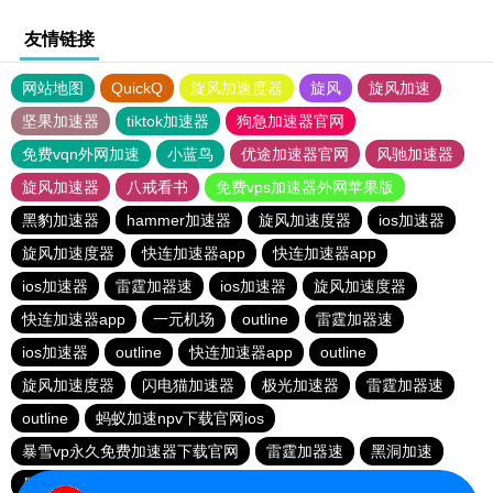
友情链接
网站地图
QuickQ
旋风加速度器
旋风
旋风加速
坚果加速器
tiktok加速器
狗急加速器官网
免费vqn外网加速
小蓝鸟
优途加速器官网
风驰加速器
旋风加速器
八戒看书
免费vps加速器外网苹果版
黑豹加速器
hammer加速器
旋风加速度器
ios加速器
旋风加速度器
快连加速器app
快连加速器app
ios加速器
雷霆加器速
ios加速器
旋风加速度器
快连加速器app
一元机场
outline
雷霆加器速
ios加速器
outline
快连加速器app
outline
旋风加速度器
闪电猫加速器
极光加速器
雷霆加器速
outline
蚂蚁加速npv下载官网ios
暴雪vp永久免费加速器下载官网
雷霆加器速
黑洞加速
暴雪vp永久免费加速器下载官网