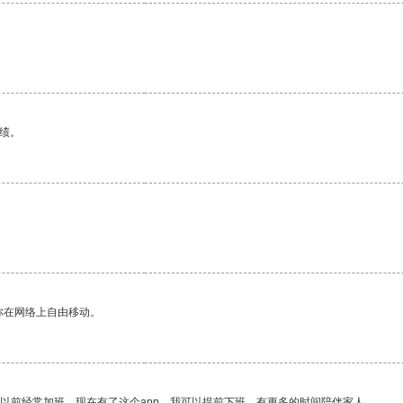
绩。
。
你在网络上自由移动。
我以前经常加班，现在有了这个app，我可以提前下班，有更多的时间陪伴家人。