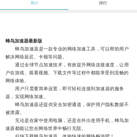
简介
排行
蜂鸟加速器最新版
蜂鸟加速器是一款专业的网络加速工具，可以帮助用户
解决网络延迟、卡顿等问题。
通过全球节点加速技术，有效提升网络连接速度，让用
户在游戏、观看视频、下载文件等过程中都能享受到流畅的
网络体验。
用户只需要简单设置，即可轻松连接到加速器的服务
器，实现网络加速。
蜂鸟加速器还提供安全加密通道，保护用户隐私数据不
被泄露。
无论是在家中使用电脑，还是在外出使用手机，蜂鸟加
速器都能让您在网络世界中畅行无阻。
赶快下载蜂鸟加速器，体验快速的网络畅游吧！。