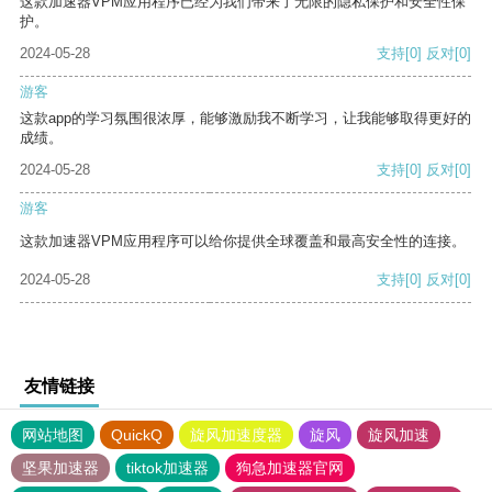
这款加速器VPM应用程序已经为我们带来了无限的隐私保护和安全性保
护。
2024-05-28
支持
[0]
反对
[0]
游客
这款app的学习氛围很浓厚，能够激励我不断学习，让我能够取得更好的
成绩。
2024-05-28
支持
[0]
反对
[0]
游客
这款加速器VPM应用程序可以给你提供全球覆盖和最高安全性的连接。
2024-05-28
支持
[0]
反对
[0]
友情链接
网站地图
QuickQ
旋风加速度器
旋风
旋风加速
坚果加速器
tiktok加速器
狗急加速器官网