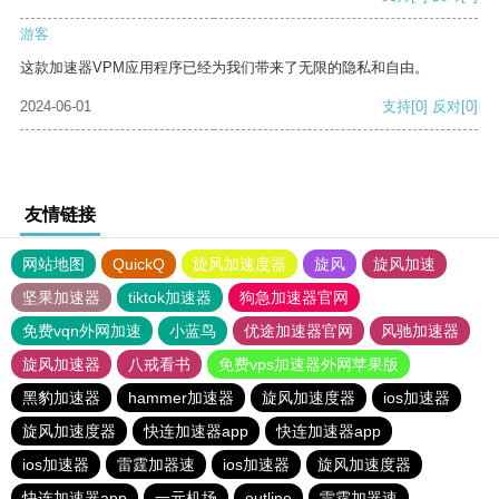
游客
这款加速器VPM应用程序已经为我们带来了无限的隐私和自由。
2024-06-01
支持
[0]
反对
[0]
友情链接
网站地图
QuickQ
旋风加速度器
旋风
旋风加速
坚果加速器
tiktok加速器
狗急加速器官网
免费vqn外网加速
小蓝鸟
优途加速器官网
风驰加速器
旋风加速器
八戒看书
免费vps加速器外网苹果版
黑豹加速器
hammer加速器
旋风加速度器
ios加速器
旋风加速度器
快连加速器app
快连加速器app
ios加速器
雷霆加器速
ios加速器
旋风加速度器
快连加速器app
一元机场
outline
雷霆加器速