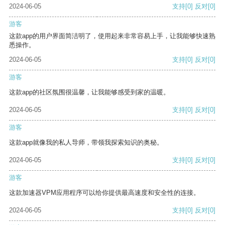
2024-06-05
支持
[0]
反对
[0]
游客
这款app的用户界面简洁明了，使用起来非常容易上手，让我能够快速熟
悉操作。
2024-06-05
支持
[0]
反对
[0]
游客
这款app的社区氛围很温馨，让我能够感受到家的温暖。
2024-06-05
支持
[0]
反对
[0]
游客
这款app就像我的私人导师，带领我探索知识的奥秘。
2024-06-05
支持
[0]
反对
[0]
游客
这款加速器VPM应用程序可以给你提供最高速度和安全性的连接。
2024-06-05
支持
[0]
反对
[0]