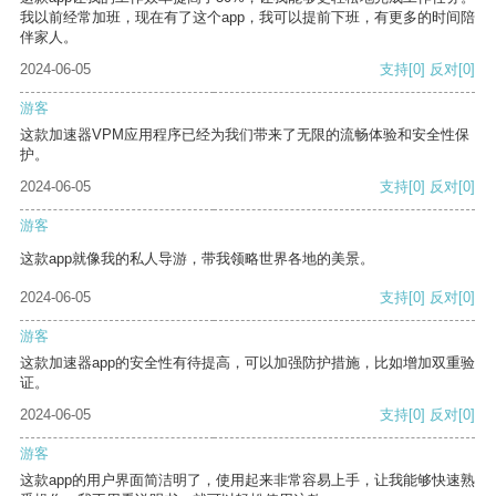
我以前经常加班，现在有了这个app，我可以提前下班，有更多的时间陪
伴家人。
2024-06-05
支持
[0]
反对
[0]
游客
这款加速器VPM应用程序已经为我们带来了无限的流畅体验和安全性保
护。
2024-06-05
支持
[0]
反对
[0]
游客
这款app就像我的私人导游，带我领略世界各地的美景。
2024-06-05
支持
[0]
反对
[0]
游客
这款加速器app的安全性有待提高，可以加强防护措施，比如增加双重验
证。
2024-06-05
支持
[0]
反对
[0]
游客
这款app的用户界面简洁明了，使用起来非常容易上手，让我能够快速熟