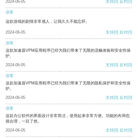
2024-06-05
支持
[0]
反对
[0]
游客
这款游戏的剧情非常感人，让我久久不能忘怀。
2024-06-05
支持
[0]
反对
[0]
游客
这款加速器VPM应用程序已经为我们带来了无限的流畅体验和安全性保
护。
2024-06-05
支持
[0]
反对
[0]
游客
这款加速器VPM应用程序已经为我们带来了无限的隐私保护和安全性保
护。
2024-06-05
支持
[0]
反对
[0]
游客
这款办公软件的界面设计非常简洁，使用起来非常方便。功能的布局也
很合理，一目了然。
2024-06-05
支持
[0]
反对
[0]