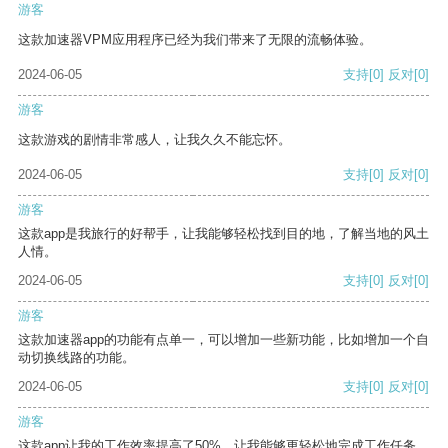
游客
这款加速器VPM应用程序已经为我们带来了无限的流畅体验。
2024-06-05
支持
[0]
反对
[0]
游客
这款游戏的剧情非常感人，让我久久不能忘怀。
2024-06-05
支持
[0]
反对
[0]
游客
这款app是我旅行的好帮手，让我能够轻松找到目的地，了解当地的风土
人情。
2024-06-05
支持
[0]
反对
[0]
游客
这款加速器app的功能有点单一，可以增加一些新功能，比如增加一个自
动切换线路的功能。
2024-06-05
支持
[0]
反对
[0]
游客
这款app让我的工作效率提高了50%，让我能够更轻松地完成工作任务。