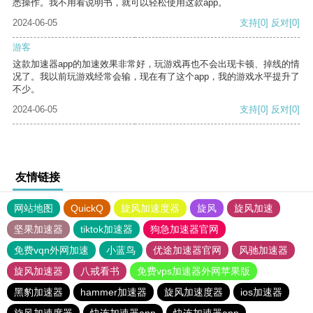
悉操作。我不用看说明书，就可以轻松使用这款app。
2024-06-05
支持
[0]
反对
[0]
游客
这款加速器app的加速效果非常好，玩游戏再也不会出现卡顿、掉线的情
况了。我以前玩游戏经常会输，现在有了这个app，我的游戏水平提升了
不少。
2024-06-05
支持
[0]
反对
[0]
友情链接
网站地图
QuickQ
旋风加速度器
旋风
旋风加速
坚果加速器
tiktok加速器
狗急加速器官网
免费vqn外网加速
小蓝鸟
优途加速器官网
风驰加速器
旋风加速器
八戒看书
免费vps加速器外网苹果版
黑豹加速器
hammer加速器
旋风加速度器
ios加速器