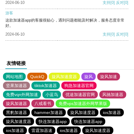
2024-06-10
支持
[0]
反对
[0]
游客
这款加速器app的客服很贴心，遇到问题都能及时解决，服务态度非常
好。
2024-06-10
支持
[0]
反对
[0]
友情链接
网站地图
QuickQ
旋风加速度器
旋风
旋风加速
坚果加速器
tiktok加速器
狗急加速器官网
免费vqn外网加速
小蓝鸟
优途加速器官网
风驰加速器
旋风加速器
八戒看书
免费vps加速器外网苹果版
黑豹加速器
hammer加速器
旋风加速度器
ios加速器
旋风加速度器
快连加速器app
快连加速器app
ios加速器
雷霆加器速
ios加速器
旋风加速度器