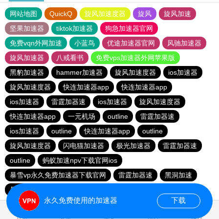
网站地图
QuickQ
旋风加速度器
旋风
旋风加速
坚果加速器
tiktok加速器
狗急加速器官网
免费vqn外网加速
小蓝鸟
优途加速器官网
风驰加速器
旋风加速器
八戒看书
免费vps加速器外网苹果版
黑豹加速器
hammer加速器
旋风加速度器
ios加速器
旋风加速度器
快连加速器app
快连加速器app
ios加速器
雷霆加器速
ios加速器
旋风加速度器
快连加速器app
一元机场
outline
雷霆加器速
ios加速器
outline
快连加速器app
outline
旋风加速度器
闪电猫加速器
极光加速器
雷霆加器速
outline
蚂蚁加速npv下载官网ios
暴雪vp永久免费加速器下载官网
雷霆加器速
黑洞加速
暴雪vp永久免费加速器下载官网
永久免费使用的加速器
下载
0.615128s
首页
安卓
苹果
排行
推荐