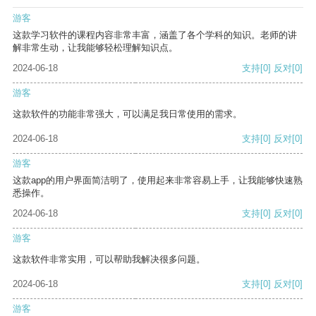
游客
这款学习软件的课程内容非常丰富，涵盖了各个学科的知识。老师的讲
解非常生动，让我能够轻松理解知识点。
2024-06-18
支持
[0]
反对
[0]
游客
这款软件的功能非常强大，可以满足我日常使用的需求。
2024-06-18
支持
[0]
反对
[0]
游客
这款app的用户界面简洁明了，使用起来非常容易上手，让我能够快速熟
悉操作。
2024-06-18
支持
[0]
反对
[0]
游客
这款软件非常实用，可以帮助我解决很多问题。
2024-06-18
支持
[0]
反对
[0]
游客