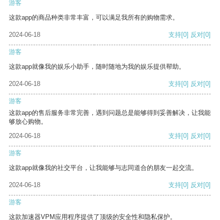
游客
这款app的商品种类非常丰富，可以满足我所有的购物需求。
2024-06-18
支持
[0]
反对
[0]
游客
这款app就像我的娱乐小助手，随时随地为我的娱乐提供帮助。
2024-06-18
支持
[0]
反对
[0]
游客
这款app的售后服务非常完善，遇到问题总是能够得到妥善解决，让我能
够放心购物。
2024-06-18
支持
[0]
反对
[0]
游客
这款app就像我的社交平台，让我能够与志同道合的朋友一起交流。
2024-06-18
支持
[0]
反对
[0]
游客
这款加速器VPM应用程序提供了顶级的安全性和隐私保护。