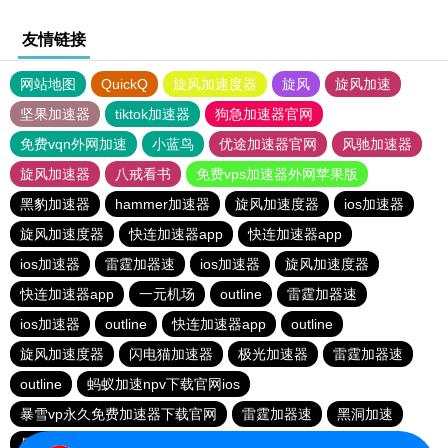
友情链接
网站地图
QuickQ
旋风加速度器
旋风
旋风加速
坚果加速器
tiktok加速器
狗急加速器官网
免费vqn外网加速
小蓝鸟
优途加速器官网
风驰加速器
旋风加速器
八戒看书
免费vps加速器外网苹果版
黑豹加速器
hammer加速器
旋风加速度器
ios加速器
旋风加速度器
快连加速器app
快连加速器app
ios加速器
雷霆加器速
ios加速器
旋风加速度器
快连加速器app
一元机场
outline
雷霆加器速
ios加速器
outline
快连加速器app
outline
旋风加速度器
闪电猫加速器
极光加速器
雷霆加器速
outline
蚂蚁加速npv下载官网ios
暴雪vp永久免费加速器下载官网
雷霆加器速
黑洞加速
暴雪vp永久免费加速器下载官网