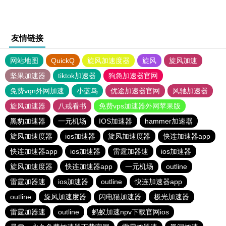
友情链接
网站地图
QuickQ
旋风加速度器
旋风
旋风加速
坚果加速器
tiktok加速器
狗急加速器官网
免费vqn外网加速
小蓝鸟
优途加速器官网
风驰加速器
旋风加速器
八戒看书
免费vps加速器外网苹果版
黑豹加速器
一元机场
IOS加速器
hammer加速器
旋风加速度器
ios加速器
旋风加速度器
快连加速器app
快连加速器app
ios加速器
雷霆加器速
ios加速器
旋风加速度器
快连加速器app
一元机场
outline
雷霆加器速
ios加速器
outline
快连加速器app
outline
旋风加速度器
闪电猫加速器
极光加速器
雷霆加器速
outline
蚂蚁加速npv下载官网ios