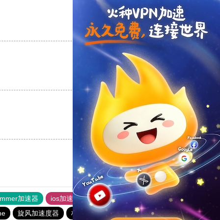
支持
[0]
反对
[0]
支持
[0]
反对
[0]
支持
[0]
反对
[0]
ammer加速器
ios加速器
快连加速器app
快连加速器app
ne
旋风加速度器
极光加速器
雷霆加器速
outline