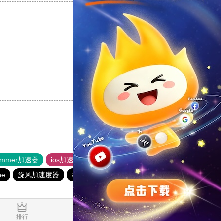
支持
[0]
反对
[0]
支持
[0]
反对
[0]
ammer加速器
ios加速器
快连加速器app
快连加速器app
ne
旋风加速度器
极光加速器
雷霆加器速
outline
0.591424s
排行
推荐