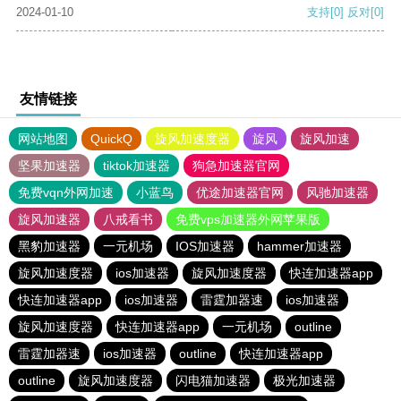
2024-01-10
支持
[0]
反对
[0]
友情链接
网站地图
QuickQ
旋风加速度器
旋风
旋风加速
坚果加速器
tiktok加速器
狗急加速器官网
免费vqn外网加速
小蓝鸟
优途加速器官网
风驰加速器
旋风加速器
八戒看书
免费vps加速器外网苹果版
黑豹加速器
一元机场
IOS加速器
hammer加速器
旋风加速度器
ios加速器
旋风加速度器
快连加速器app
快连加速器app
ios加速器
雷霆加器速
ios加速器
旋风加速度器
快连加速器app
一元机场
outline
雷霆加器速
ios加速器
outline
快连加速器app
outline
旋风加速度器
闪电猫加速器
极光加速器