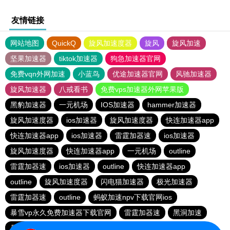
友情链接
网站地图
QuickQ
旋风加速度器
旋风
旋风加速
坚果加速器
tiktok加速器
狗急加速器官网
免费vqn外网加速
小蓝鸟
优途加速器官网
风驰加速器
旋风加速器
八戒看书
免费vps加速器外网苹果版
黑豹加速器
一元机场
IOS加速器
hammer加速器
旋风加速度器
ios加速器
旋风加速度器
快连加速器app
快连加速器app
ios加速器
雷霆加器速
ios加速器
旋风加速度器
快连加速器app
一元机场
outline
雷霆加器速
ios加速器
outline
快连加速器app
outline
旋风加速度器
闪电猫加速器
极光加速器
雷霆加器速
outline
蚂蚁加速npv下载官网ios
暴雪vp永久免费加速器下载官网
雷霆加器速
黑洞加速
暴雪vp永久免费加速器下载官网