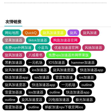
友情链接
网站地图
QuickQ
旋风加速度器
旋风
旋风加速
坚果加速器
tiktok加速器
狗急加速器官网
免费vqn外网加速
小蓝鸟
优途加速器官网
风驰加速器
旋风加速器
八戒看书
免费vps加速器外网苹果版
黑豹加速器
一元机场
IOS加速器
hammer加速器
旋风加速度器
ios加速器
旋风加速度器
快连加速器app
快连加速器app
ios加速器
雷霆加器速
ios加速器
旋风加速度器
快连加速器app
一元机场
outline
雷霆加器速
ios加速器
outline
快连加速器app
outline
旋风加速度器
闪电猫加速器
极光加速器
雷霆加器速
outline
蚂蚁加速npv下载官网ios