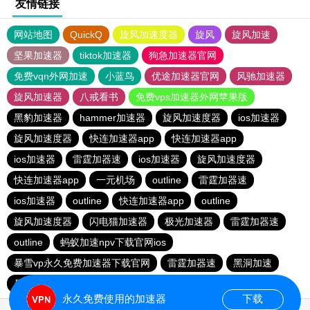
友情链接
网站地图
QuickQ
旋风加速度器
旋风
旋风加速
坚果加速器
tiktok加速器
狗急加速器官网
免费vqn外网加速
小蓝鸟
优途加速器官网
风驰加速器
旋风加速器
八戒看书
免费vps加速器外网苹果版
黑豹加速器
hammer加速器
旋风加速度器
ios加速器
旋风加速度器
快连加速器app
快连加速器app
ios加速器
雷霆加器速
ios加速器
旋风加速度器
快连加速器app
一元机场
outline
雷霆加器速
ios加速器
outline
快连加速器app
outline
旋风加速度器
闪电猫加速器
极光加速器
雷霆加器速
outline
蚂蚁加速npv下载官网ios
暴雪vp永久免费加速器下载官网
雷霆加器速
黑洞加速
暴雪vp永久免费加速器下载官网
永久免费使用的加速器
下载