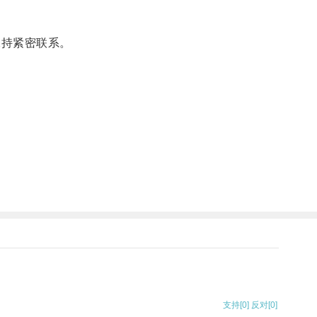
保持紧密联系。
。
支持
[0]
反对
[0]