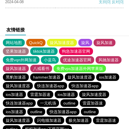
2024-04-08
支持
[0]
反对
[0]
友情链接
网站地图
QuickQ
旋风加速度器
旋风
旋风加速
坚果加速器
tiktok加速器
狗急加速器官网
免费vqn外网加速
小蓝鸟
优途加速器官网
风驰加速器
旋风加速器
八戒看书
免费vps加速器外网苹果版
黑豹加速器
hammer加速器
旋风加速度器
ios加速器
旋风加速度器
快连加速器app
快连加速器app
ios加速器
雷霆加器速
ios加速器
旋风加速度器
快连加速器app
一元机场
outline
雷霆加器速
ios加速器
outline
快连加速器app
outline
旋风加速度器
闪电猫加速器
极光加速器
雷霆加器速