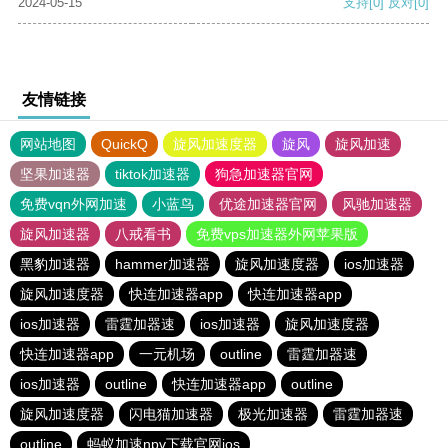
2024-05-15
支持
[0]
反对
[0]
友情链接
网站地图
QuickQ
旋风加速度器
旋风
旋风加速
坚果加速器
tiktok加速器
狗急加速器官网
免费vqn外网加速
小蓝鸟
优途加速器官网
风驰加速器
旋风加速器
八戒看书
免费vps加速器外网苹果版
黑豹加速器
hammer加速器
旋风加速度器
ios加速器
旋风加速度器
快连加速器app
快连加速器app
ios加速器
雷霆加器速
ios加速器
旋风加速度器
快连加速器app
一元机场
outline
雷霆加器速
ios加速器
outline
快连加速器app
outline
旋风加速度器
闪电猫加速器
极光加速器
雷霆加器速
outline
蚂蚁加速npv下载官网ios