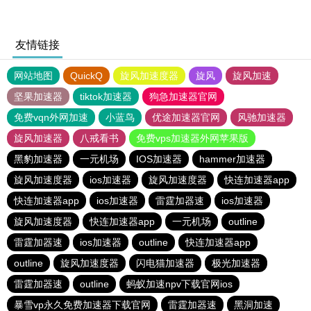
友情链接
网站地图
QuickQ
旋风加速度器
旋风
旋风加速
坚果加速器
tiktok加速器
狗急加速器官网
免费vqn外网加速
小蓝鸟
优途加速器官网
风驰加速器
旋风加速器
八戒看书
免费vps加速器外网苹果版
黑豹加速器
一元机场
IOS加速器
hammer加速器
旋风加速度器
ios加速器
旋风加速度器
快连加速器app
快连加速器app
ios加速器
雷霆加器速
ios加速器
旋风加速度器
快连加速器app
一元机场
outline
雷霆加器速
ios加速器
outline
快连加速器app
outline
旋风加速度器
闪电猫加速器
极光加速器
雷霆加器速
outline
蚂蚁加速npv下载官网ios
暴雪vp永久免费加速器下载官网
雷霆加器速
黑洞加速